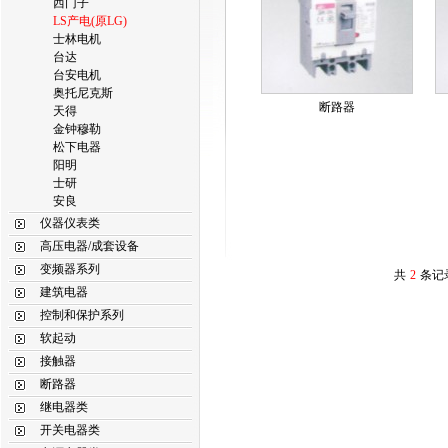
西门子
LS产电(原LG)
士林电机
台达
台安电机
奥托尼克斯
断路器
天得
金钟穆勒
松下电器
阳明
士研
安良
仪器仪表类
高压电器/成套设备
变频器系列
共
2
条记
建筑电器
控制和保护系列
软起动
接触器
断路器
继电器类
开关电器类